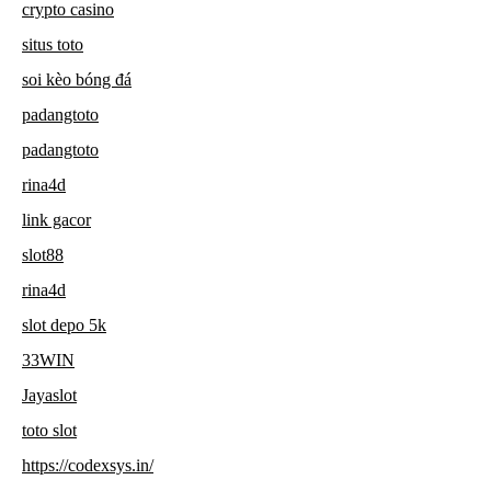
crypto casino
situs toto
soi kèo bóng đá
padangtoto
padangtoto
rina4d
link gacor
slot88
rina4d
slot depo 5k
33WIN
Jayaslot
toto slot
https://codexsys.in/