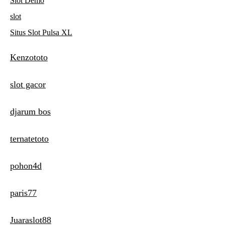
Slot Demo
slot
Situs Slot Pulsa XL
Kenzototo
slot gacor
djarum bos
ternatetoto
pohon4d
paris77
Juaraslot88