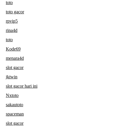
toto
toto gacor
rpvip5
rina4d
toto
Kode69
menara4d
slot gacor
jktwin
slot gacor hari ini
Nxtoto
sakautoto
spaceman
slot gacor