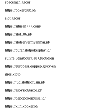
spaceman gacor
https://pokerclub.id/
slot gacor
https://situsan777.com/
https://slot106.id/
https://slotservermyanmar.id/
https://buranslotpokerplay.id/
suivre Strasbourg au Quotidien
https://europass.eoppep.gr/cv-en
gresiktoto
https://judislottriofusin.id/
https://asoyslotgacor.id/
https://depopokerpulsa.id/
https://klinikpoker.id/