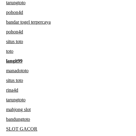
tarungtoto
pohon4d
bandar togel terpercaya
pohon4d
situs toto
toto
langit99
manadototo
situs toto
rina4d
tarungtoto
mahjong slot
bandungtoto
SLOT GACOR