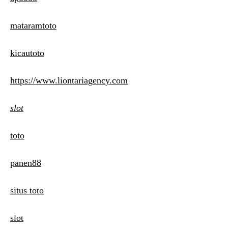
mataramtoto
kicautoto
https://www.liontariagency.com
slot
toto
panen88
situs toto
slot