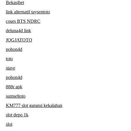
Bekasibet
link alternatif taysentoto
cours BTS NDRC
deluna4d link
JOGJATOTO
pohon4d
toto
stave
pohon4d
888r apk
sumseltoto
KM777 slot garansi kekalahan
slot depo 1k
slot