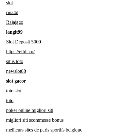
slot
rina4d
Rajajago
langit99
Slot Deposit 5000
https://efbli.cn/
situs toto
newslot88
slot gacor
toto slot
toto
poker online migliori siti
migliori siti scommesse bonus
meilleurs sites de paris sportifs belgique