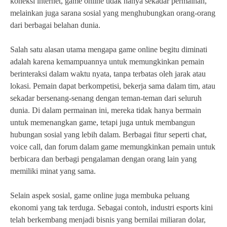
koneksi internet, game online tidak hanya sekadar permainan,
melainkan juga sarana sosial yang menghubungkan orang-orang
dari berbagai belahan dunia.
Salah satu alasan utama mengapa game online begitu diminati
adalah karena kemampuannya untuk memungkinkan pemain
berinteraksi dalam waktu nyata, tanpa terbatas oleh jarak atau
lokasi. Pemain dapat berkompetisi, bekerja sama dalam tim, atau
sekadar bersenang-senang dengan teman-teman dari seluruh
dunia. Di dalam permainan ini, mereka tidak hanya bermain
untuk memenangkan game, tetapi juga untuk membangun
hubungan sosial yang lebih dalam. Berbagai fitur seperti chat,
voice call, dan forum dalam game memungkinkan pemain untuk
berbicara dan berbagi pengalaman dengan orang lain yang
memiliki minat yang sama.
Selain aspek sosial, game online juga membuka peluang
ekonomi yang tak terduga. Sebagai contoh, industri esports kini
telah berkembang menjadi bisnis yang bernilai miliaran dolar,