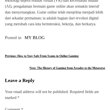
teknologi seperti realitas virtual (VR) dan kecerdasan buatan
(AI), pengalaman bermain game online akan semakin imersif
dan menyenangkan. Game online telah menjelma menjadi lebih
dari sekadar permainan; ia adalah bagian dari revolusi digital
yang merubah cara kita berinteraksi, bekerja, dan berkarya.
Posted in
MY BLOG
P
Previous:
How to Stay Safe From Scams in Online Gaming
o
Next:
The History of Gaming from Arcades to the Metaverse
s
Leave a Reply
t
n
Your email address will not be published.
Required fields are
marked
*
a
Comment
*