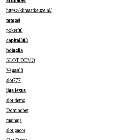
arunabet
https://klimaatkeuze.nl/
totogel
poker88
capital303
bolagila
SLOT DEMO
Vegas88
slot777
liga lexus
slot demo
Dominobet
mainaja
slot gacor