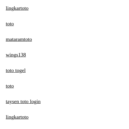
lingkartoto
toto
mataramtoto
wings138
toto togel
toto
taysen toto login
lingkartoto