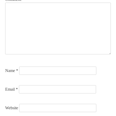
v
i
g
a
t
i
o
n
Name
*
Email
*
Website