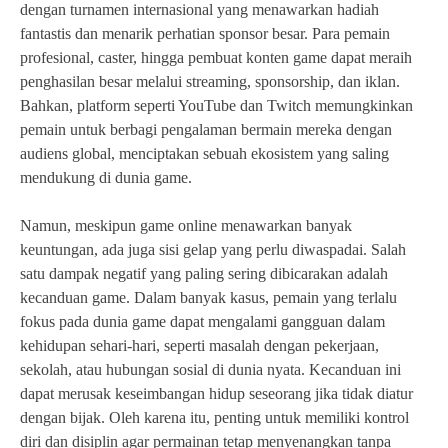
dengan turnamen internasional yang menawarkan hadiah
fantastis dan menarik perhatian sponsor besar. Para pemain
profesional, caster, hingga pembuat konten game dapat meraih
penghasilan besar melalui streaming, sponsorship, dan iklan.
Bahkan, platform seperti YouTube dan Twitch memungkinkan
pemain untuk berbagi pengalaman bermain mereka dengan
audiens global, menciptakan sebuah ekosistem yang saling
mendukung di dunia game.
Namun, meskipun game online menawarkan banyak
keuntungan, ada juga sisi gelap yang perlu diwaspadai. Salah
satu dampak negatif yang paling sering dibicarakan adalah
kecanduan game. Dalam banyak kasus, pemain yang terlalu
fokus pada dunia game dapat mengalami gangguan dalam
kehidupan sehari-hari, seperti masalah dengan pekerjaan,
sekolah, atau hubungan sosial di dunia nyata. Kecanduan ini
dapat merusak keseimbangan hidup seseorang jika tidak diatur
dengan bijak. Oleh karena itu, penting untuk memiliki kontrol
diri dan disiplin agar permainan tetap menyenangkan tanpa