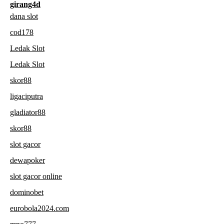
girang4d
dana slot
cod178
Ledak Slot
Ledak Slot
skor88
ligaciputra
gladiator88
skor88
slot gacor
dewapoker
slot gacor online
dominobet
eurobola2024.com