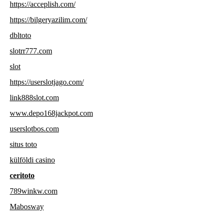
https://acceplish.com/
https://bilgeryazilim.com/
dbltoto
slotrr777.com
slot
https://userslotjago.com/
link888slot.com
www.depo168jackpot.com
userslotbos.com
situs toto
külföldi casino
ceritoto
789winkw.com
Mabosway