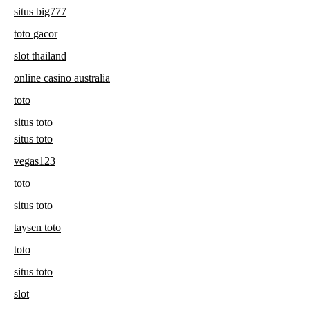
situs big777
toto gacor
slot thailand
online casino australia
toto
situs toto
situs toto
vegas123
toto
situs toto
taysen toto
toto
situs toto
slot